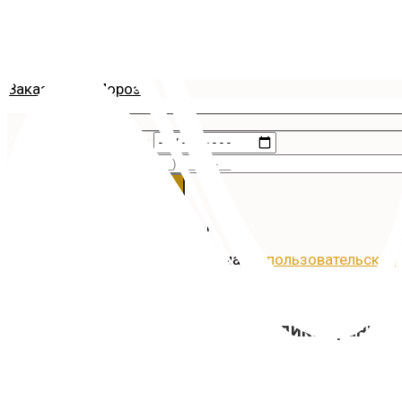
Заказ Деда Мороза
Дата Праздника
Ваш телефон
Ваши данные защищены.
Нажимая кнопку, Вы принимаете
пользовательское
Артист Феликс Кранц
Я
создавать настроение