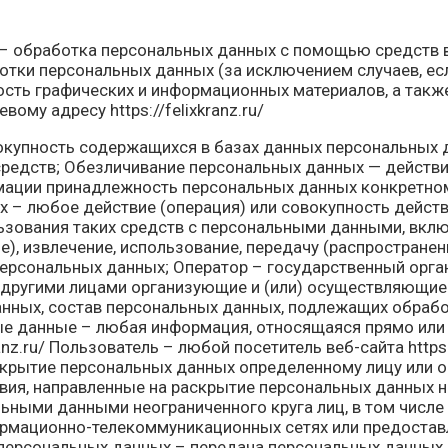
– обработка персональных данных с помощью средств в
тки персональных данных (за исключением случаев, ес
ость графических и информационных материалов, а такж
ому адресу https://felixkranz.ru/
купность содержащихся в базах данных персональных 
средств; Обезличивание персональных данных — действи
мации принадлежность персональных данных конкретном
 – любое действие (операция) или совокупность действ
зования таких средств с персональными данными, включ
е), извлечение, использование, передачу (распространени
персональных данных; Оператор – государственный орга
с другими лицами организующие и (или) осуществляющие
ных, состав персональных данных, подлежащих обработ
 данные – любая информация, относящаяся прямо или 
z.ru/ Пользователь – любой посетитель веб-сайта https:/
скрытие персональных данных определенному лицу или о
ия, направленные на раскрытие персональных данных н
льными данными неограниченного круга лиц, в том числ
ормационно-телекоммуникационных сетях или предоста
персональных данных – передача персональных данных 