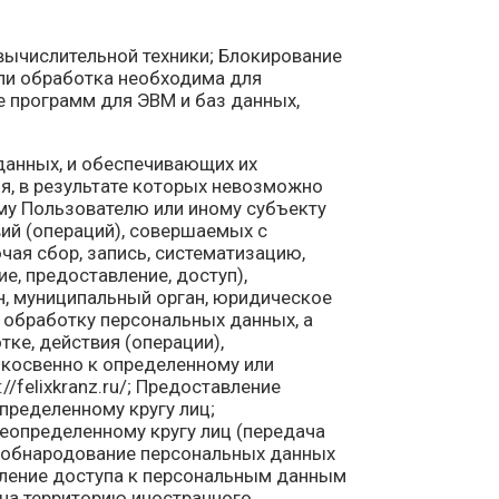
ычислительной техники; Блокирование
ли обработка необходима для
е программ для ЭВМ и баз данных,
данных, и обеспечивающих их
я, в результате которых невозможно
у Пользователю или иному субъекту
ий (операций), совершаемых с
ая сбор, запись, систематизацию,
е, предоставление, доступ),
н, муниципальный орган, юридическое
 обработку персональных данных, а
ке, действия (операции),
косвенно к определенному или
/felixkranz.ru/; Предоставление
пределенному кругу лиц;
еопределенному кругу лиц (передача
е обнародование персональных данных
вление доступа к персональным данным
на территорию иностранного